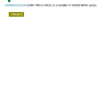
HOME
BICICLETAS
CUBE TWO15 RACE 27.5 203MM 7V VERDE/NERO (2023)
-
750,00
€