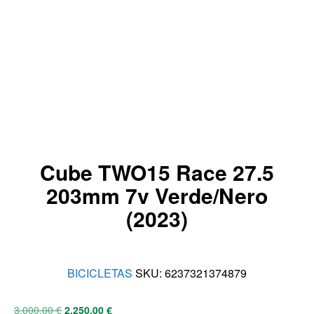
Cube TWO15 Race 27.5
203mm 7v Verde/Nero
(2023)
BICICLETAS
SKU:
6237321374879
3.000,00
€
2.250,00
€