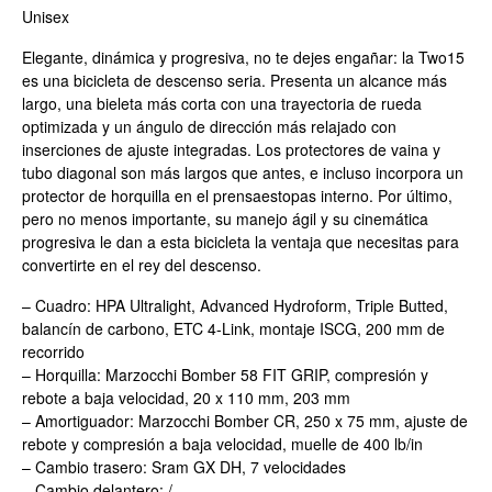
Unisex
Elegante, dinámica y progresiva, no te dejes engañar: la Two15
es una bicicleta de descenso seria. Presenta un alcance más
largo, una bieleta más corta con una trayectoria de rueda
optimizada y un ángulo de dirección más relajado con
inserciones de ajuste integradas. Los protectores de vaina y
tubo diagonal son más largos que antes, e incluso incorpora un
protector de horquilla en el prensaestopas interno. Por último,
pero no menos importante, su manejo ágil y su cinemática
progresiva le dan a esta bicicleta la ventaja que necesitas para
convertirte en el rey del descenso.
– Cuadro: HPA Ultralight, Advanced Hydroform, Triple Butted,
balancín de carbono, ETC 4-Link, montaje ISCG, 200 mm de
recorrido
– Horquilla: Marzocchi Bomber 58 FIT GRIP, compresión y
rebote a baja velocidad, 20 x 110 mm, 203 mm
– Amortiguador: Marzocchi Bomber CR, 250 x 75 mm, ajuste de
rebote y compresión a baja velocidad, muelle de 400 lb/in
– Cambio trasero: Sram GX DH, 7 velocidades
– Cambio delantero: /