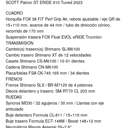
SCOTT Patron ST ERIDE 910 Tuned 2023
CUADRO
Horquilla FOX 38 FIT Perf Grip Air, rebote ajustable / eje QR de
15×110 mm, avance de 44 mm / tubo de dirección cónico,
recorrido de 170 mm
Suspensión trasera FOX Float EVOL eRIDE Trunnion
TRANSMISIÓN
Cambio(s) trasero(s) Shimano SL-M6100
Cambio trasero Shimano XT de 12 velocidades
Casete Shimano CS-M6100 / 10-51 dientes
Cadena Shimano CN-M6100
Placa/bielas FSA CK-745 165 mm / 34 dientes
FRENOS
Frenos Shimano SLX / BR-M7120 de 4 pistones
Discos delantero y trasero: SM-RT70 CL 203 mm
RUEDAS
Syncros MD30 / 32 agujeros / 30 mm / Llantas con eje
articulado
Buje delantero Formula CL-811 / 15×110 mm
Buje trasero Formula ECT-148M / Boost 148×12 mm
Neumáticos Maxxis Assegai 29×2,6″