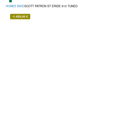
HOME
E-BIKE
SCOTT PATRON ST ERIDE 910 TUNED
-
1.450,00
€