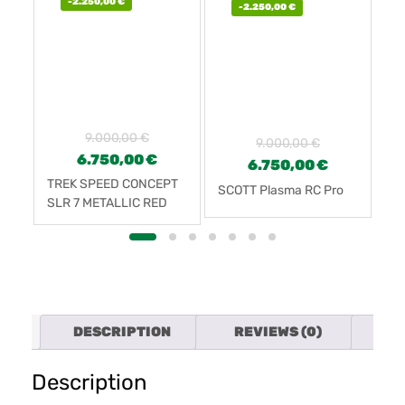
-
2.250,00
€
-
2.250,00
€
9.000,00
€
9.000,00
€
6.750,00
€
6.750,00
€
TREK SPEED CONCEPT
NU
SCOTT Plasma RC Pro
SLR 7 METALLIC RED
AD
SMOKE TO CARBON
AX
SMOKE FADE
DESCRIPTION
REVIEWS (0)
FAR
Description