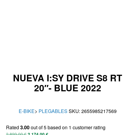
NUEVA I:SY DRIVE S8 RT
20″- BLUE 2022
E-BIKE
>
PLEGABLES
SKU:
2655985217569
Rated
3.00
out of 5 based on
1
customer rating
2.899,00
€
2.174,00
€