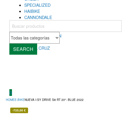
SPECIALIZED
HAIBIKE
CANNONDALE
COLNAGO
MONDRAKER
ROCKY MOUNTAIN
CUBE
SANTA CRUZ
SEARCH
0
HOME
E-BIKE
NUEVA I:SY DRIVE S8 RT 20″- BLUE 2022
-
725,00
€